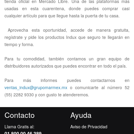
tienda oficial en Mercado Libre. Una de las plataformas más
usadas en esta cuarentena, donde puedes comprar casi
cualquier artículo para que llegue hasta la puerta de tu casa.
Aprovecha esta oportunidad, accede de manera gratuita,
regístrate y pide los productos Indux que seguro te llegarán en
tiempo y forma.
Para tu comodidad, también contamos un gran equipo de
distribuidores autorizados que puedes encontrar en todo el país.
Para más informes puedes contactarnos en
ventas_indux@grupomarmex.mx
o comunicarte al número 52
(55) 2282 9330 y con gusto te atenderemos.
Contacto
Ayuda
Llama Gratis al:
Aviso de Privacidad
01 800 00 46 389