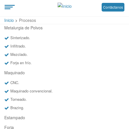
Contáctanos
Inicio
Procesos
Metalurgia de Polvos
Sinterizado.
Infiltrado.
Mezclado.
Forja en frío.
Maquinado
CNC.
Maquinado convencional.
Torneado.
Brazing.
Estampado
Forja