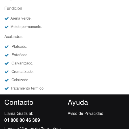
Fundición
Arena verde.
Molde permanente.
Acabados
Plateado.
Estañado.
Galvanizado.
Cromatizado.
Cobrizado.
Tratamiento térmico.
Contacto
Ayuda
Llama Gratis al:
Aviso de Privacidad
01 800 00 46 389
Lunes a Viernes de 7am - 4pm